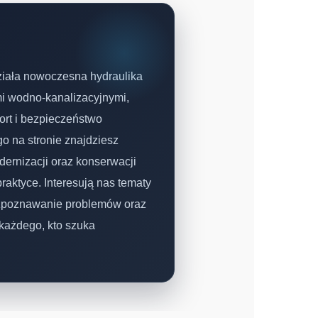
działa nowoczesna hydraulika
mi wodno-kanalizacyjnymi,
rt i bezpieczeństwo
o na stronie znajdziesz
dernizacji oraz konserwacji
praktyce. Interesują nas tematy
ozpoznawanie problemów oraz
każdego, kto szuka