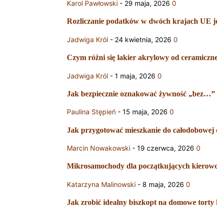
Karol Pawłowski
-
29 maja, 2026
0
Rozliczanie podatków w dwóch krajach UE je
Jadwiga Król
-
24 kwietnia, 2026
0
Czym różni się lakier akrylowy od ceramiczne
Jadwiga Król
-
1 maja, 2026
0
Jak bezpiecznie oznakować żywność „bez…” –
Paulina Stępień
-
15 maja, 2026
0
Jak przygotować mieszkanie do całodobowej op
Marcin Nowakowski
-
19 czerwca, 2026
0
Mikrosamochody dla początkujących kierowców
Katarzyna Malinowski
-
8 maja, 2026
0
Jak zrobić idealny biszkopt na domowe torty