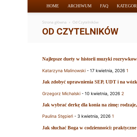
HOME
ARCHIWUM
FAQ
KATEGOR
Strona główna
Od Czytelników
OD CZYTELNIKÓW
Najlepsze duety w historii muzyki rozrywkow
Katarzyna Malinowski
-
17 kwietnia, 2026
1
Jak zdobyć uprawnienia SEP, UDT i na wózki
Grzegorz Michalski
-
10 kwietnia, 2026
2
Jak wybrać derkę dla konia na zimę: rodzaje
Paulina Stępień
-
3 kwietnia, 2026
1
Jak słuchać Boga w codzienności: praktyczne