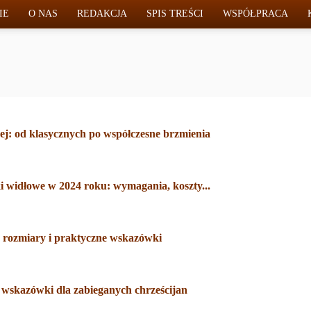
IE
O NAS
REDAKCJA
SPIS TREŚCI
WSPÓŁPRACA
ej: od klasycznych po współczesne brzmienia
 widłowe w 2024 roku: wymagania, koszty...
, rozmiary i praktyczne wskazówki
 wskazówki dla zabieganych chrześcijan