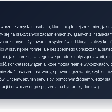
e tworzone z myślą o osobach, które chcą lepiej zrozumieć, jak 
y się na praktycznych zagadnieniach związanych z instalacja
z codziennym użytkowaniem systemów, od których zależy komfo
i w przystępnej formie, ale bez zbędnego upraszczania, dlateg
a, jak i bardziej szczegółowe poradniki dotyczące awarii, mo
ność, konkret i rozwiązania, które można realnie wykorzystać w 
i mieszkań: oszczędność wody, sprawne ogrzewanie, szybkie r
w. Chcemy, aby ten serwis był pomocnym źródłem wiedzy dla 
iracji i nowoczesnego spojrzenia na hydraulikę domową.