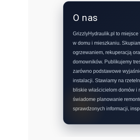
O nas
GrizzlyHydraulik.pl to miejsc
w domu i mieszkaniu. Skupiam
ogrzewaniem, rekuperacją ora
domowników. Publikujemy treśc
zarówno podstawowe wyjaśnieni
instalacji. Stawiamy na rzetel
bliskie właścicielom domów 
świadome planowanie remontó
sprawdzonych informacji, insp