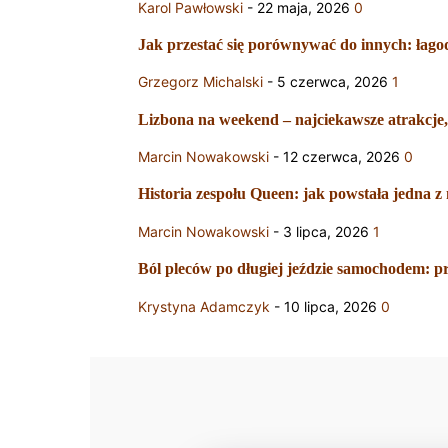
Karol Pawłowski
-
22 maja, 2026
0
Jak przestać się porównywać do innych: łagodn
Grzegorz Michalski
-
5 czerwca, 2026
1
Lizbona na weekend – najciekawsze atrakcje, 
Marcin Nowakowski
-
12 czerwca, 2026
0
Historia zespołu Queen: jak powstała jedna z
Marcin Nowakowski
-
3 lipca, 2026
1
Ból pleców po długiej jeździe samochodem: p
Krystyna Adamczyk
-
10 lipca, 2026
0